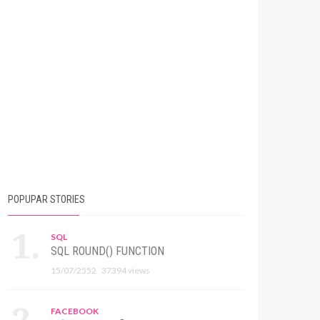
POPUPAR STORIES
SQL
SQL ROUND() FUNCTION
15/07/2552
37394 views
FACEBOOK