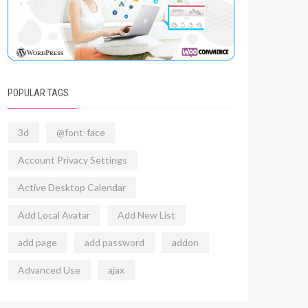
POPULAR TAGS
3d
@font-face
Account Privacy Settings
Active Desktop Calendar
Add Local Avatar
Add New List
add page
add password
addon
Advanced Use
ajax