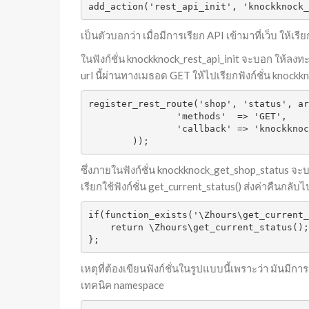
add_action('rest_api_init', 'knockknock_
เป็นตัวบอกว่า เมื่อมีการเรียก API เข้ามาที่เว็บ ให้เร
ในฟังก์ชั่น knockknock_rest_api_init จะบอก ให้ลงท
url นี้ผ่านทางเมธอด GET ให้ไปเรียกฟังก์ชั่น knock
register_rest_route('shop', 'status', ar
		'methods'  => 'GET',

		'callback' => 'knockknock_get_shop_status'

	));
ซึ่งภายในฟังก์ชั่น knockknock_get_shop_status จะบอก
เรียกใช้ฟังก์ชั่น get_current_status() ส่งค่าคืนกลับไป
if(function_exists('\Zhours\get_current_
    return \Zhours\get_current_status();

};
เหตุที่ต้องเขียนฟังก์ชั่นในรูปแบบนี้เพราะว่า มันมีก
เทคนิค namespace