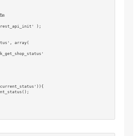
rest_api_init' );
