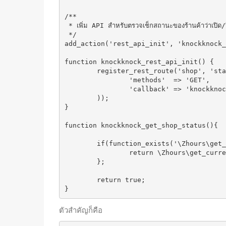
/**

 * เพิ่ม API สำหรับตรวจเช็กสถานะของร้านค้าว่าเปิด/ปิด

 */

add_action('rest_api_init', 'knockknock_
function knockknock_rest_api_init() {

	register_rest_route('shop', 'status', array(

		'methods'  => 'GET',

		'callback' => 'knockknock_get_shop_status'

	));

}

function knockknock_get_shop_status(){

	if(function_exists('\Zhours\get_current_status')){

		return \Zhours\get_current_status();

	};

	return true;

ตัวสำคัญก็คือ