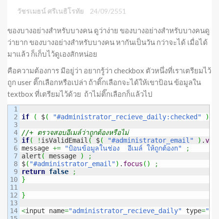
วัชรเมธน์ ศรีเนธิโรทัย
24/09/2551
ของบางอย่างสำหรับบางคน ดูว่าง่าย ของบางอย่างสำหรับบางคนดู
ว่ายาก ของบางอย่างสำหรับบางคน หากันเป็นวัน กว่าจะได้ เมื่อได้
มาแล้ว ก็เก็บไว้ดูเองสักหน่อย
คือความต้องการ มีอยู่ว่า อยากรู้ว่า checkbox ตัวหนึ่งที่เราเตรียมไว้
ถูก user ติ๊กเลือกหรือเปล่า ถ้าติ๊กเลือกจะได้ให้เขาป้อน ข้อมูลใน
textbox ที่เตรียมไว้ด้วย ถ้าไม่ติ๊กเลือกก็แล้วไป
1

2

if
(
 $
(
"#administrator_recieve_daily:checked"
)
.
v
3

4

//+ ตรวจสอบอีเมล์ว่าถูกต้องหรือไม่
5

if
(
!
isValidEmail
(
 $
(
"#administrator_email"
)
.
val
6

message 
+=
"ป้อนข้อมูลในช่อง  อีเมล์ ให้ถูกต้องn"
;
7

alert
(
 message 
)
;
8

$
(
"#administrator_email"
)
.
focus
(
)
;
9

return
false
;
10

}
11

12

}
13

14

<
input name
=
"administrator_recieve_daily"
 type
=
"ch
15
