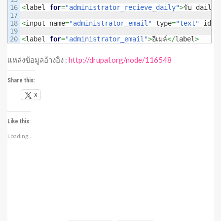
16

<
label 
for
=
"administrator_recieve_daily"
>
รับ daily ใ
17

18

<
input name
=
"administrator_email"
 type
=
"text"
 id
=
"
19

<
label 
for
=
"administrator_email"
>
อีเมล์
</
label
>
แหล่งข้อมูลอ้างอิง :
http://drupal.org/node/116548
Share this:
X
Like this:
Loading...