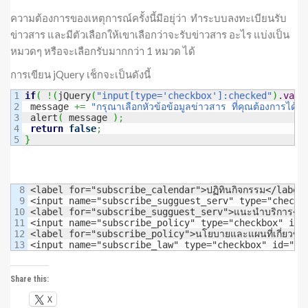
ความต้องการของเหตุการณ์ครั้งนี้มีอยุ่ว่า ทำระบบลงทะเบียนรับ
ข่าวสาร และมีตัวเลือกให้เขาเลือกว่าจะรับข่าวสาร อะไร แบ่งเป็น
หมวดๆ หรือจะเลือกรับมากกว่า 1 หมวด ได้
การเขียน jQuery เช็กจะเป็นดังนี้
1

if
(
!
(
jQuery
(
"input[type='checkbox']:checked"
)
.
val
(
2

 message 
+=
"กรุณาเลือกหัวข้อข้อมูลข่าวสาร ที่คุณต้องการได้ร
3

 alert
(
 message 
)
;
4

return
false
;
}
8

<label for="subscribe_calendar">ปฏิทินกิจกรรม</label>
9

<input name="subscribe_sugguest_serv" type="checkbo
10

<label for="subscribe_sugguest_serv">แนะนำบริการ</l
11

<input name="subscribe_policy" type="checkbox" id="
12

<label for="subscribe_policy">นโยบายและแผนที่เกี่ยวข้อ
<input name="subscribe_law" type="checkbox" id="su
Share this:
X