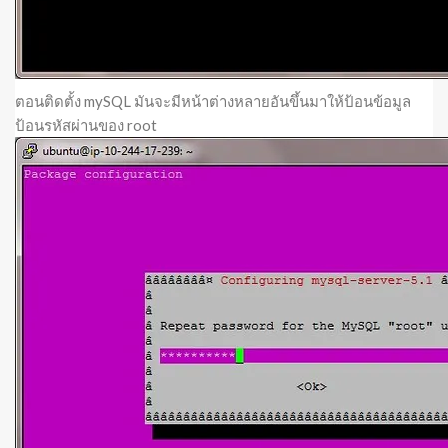
ตอนติดตั้ง mySQL มันจะมีหน้าต่างหลายอันขึ้นมาให้ป้อนข้อมูล
ป้อนรหัสผ่านของ root