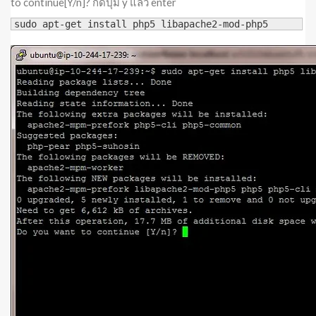
to continue[Y/n]? กดปุ่ม y แล้ว enter
sudo apt-get install php5 libapache2-mod-php5