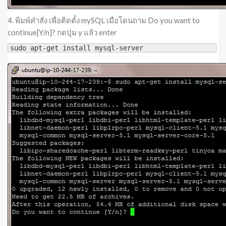
4. พิมพ์คำสั่ง เพื่อติดตั้ง mySQL เมื่อโดนถาม Do you want to
continue[Y/n]? กดปุ่ม y แล้ว enter
sudo apt-get install mysql-server