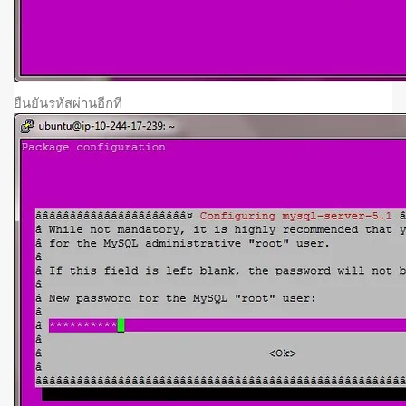
ยืนยันรหัสผ่านอีกที