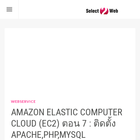
reorder
WEBSERVICE
AMAZON ELASTIC COMPUTER
CLOUD (EC2) ตอน 7 : ติดตั้ง
APACHE,PHP,MYSQL