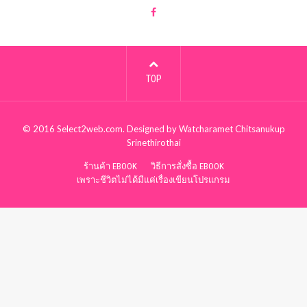
TOP
© 2016
Select2web.com
. Designed by
Watcharamet Chitsanukup
Srinethirothai
ร้านค้า EBOOK
วิธีการสั่งซื้อ EBOOK
เพราะชีวิตไม่ได้มีแค่เรื่องเขียนโปรแกรม