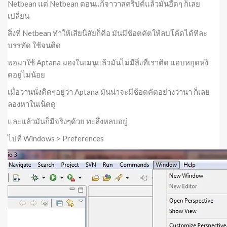
Netbean แต่ Netbean ตอนแก้จาวาสคริปต์แล้วมันอืดๆ ก็เลย
เปลี่ยน
สิ่งที่ Netbean ทำให้เสียนิสัยก็คือ มันมีช้อตคัตให้ลบโค้ดได้ทีละ
บรรทัด ใช้จนติด
พอมาใช้ Aptana มองในเมนูแล้วมันไม่มีสิ่งที่เราติด แอบหยุดหงิ
ดอยู่ไม่น้อย
เมื่อวานนั่งคิดๆอยู่ว่า Aptana มันน่าจะมีช้อตคัตอย่างว่านา ก็เลย
ลองหาในเน็ตดู
และแล้วมันก็มีจริงๆด้วย ทะลึ่งหลบอยู่
ไปที่ Windows > Preferences