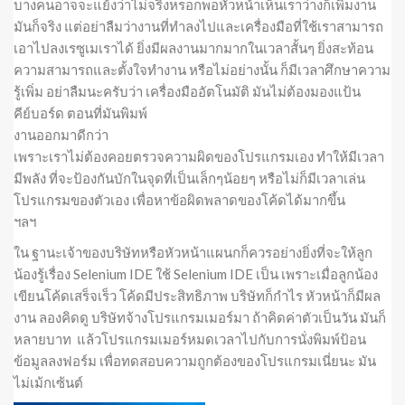
บางคนอาจจะแย้งว่าไม่จริงหรอกพอหัวหน้าเห็นเราว่างก็เพิ่มงาน
มันก็จริง แต่อย่าลืมว่างานที่ทำลงไปและเครื่องมือที่ใช้เราสามารถ
เอาไปลงเรซูเมเราได้ ยิ่งมีผลงานมากมากในเวลาสั้นๆ ยิ่งสะท้อน
ความสามารถและตั้งใจทำงาน หรือไม่อย่างนั้น ก็มีเวลาศึกษาความ
รู้เพิ่ม อย่าลืมนะครับว่า เครื่องมืออัตโนมัติ มันไม่ต้องมองแป้น
คีย์บอร์ด ตอนที่มันพิมพ์
งานออกมาดีกว่า
เพราะเราไม่ต้องคอยตรวจความผิดของโปรแกรมเอง ทำให้มีเวลา
มีพลัง ที่จะป้องกันบักในจุดที่เป็นเล็กๆน้อยๆ หรือไม่ก็มีเวลาเล่น
โปรแกรมของตัวเอง เพื่อหาข้อผิดพลาดของโค้ดได้มากขึ้น
ฯลฯ
ใน ฐานะเจ้าของบริษัทหรือหัวหน้าแผนกก็ควรอย่างยิ่งที่จะให้ลูก
น้องรู้เรื่อง Selenium IDE ใช้ Selenium IDE เป็น เพราะเมื่อลูกน้อง
เขียนโค้ดเสร็จเร็ว โค้ดมีประสิทธิภาพ บริษัทก็กำไร หัวหน้าก็มีผล
งาน ลองคิดดู บริษัทจ้างโปรแกรมเมอร์มา ถ้าคิดค่าตัวเป็นวัน มันก็
หลายบาท แล้วโปรแกรมเมอร์หมดเวลาไปกับการนั่งพิมพ์ป้อน
ข้อมูลลงฟอร์ม เพื่อทดสอบความถูกต้องของโปรแกรมเนี่ยนะ มัน
ไม่เม้กเซ้นต์