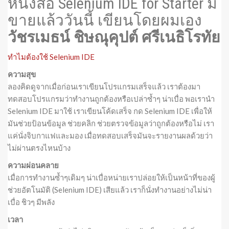
หนังสือ Selenium IDE for Starter มี
ขายแล้ววันนี้ เขียนโดยผมเอง
วัชรเมธน์ ชิษณุคุปต์ ศรีเนธิโรทัย
ทำไมต้องใช้ Selenium IDE
ความสุข
ลองคิดดูจากเมื่อก่อนเราเขียนโปรแกรมเสร็จแล้ว เราต้องมา
ทดสอบโปรแกรมว่าทำงานถูกต้องหรือเปล่าซ้ำๆ น่าเบื่อ พอเรานำ
Selenium IDE มาใช้ เราเขียนโค้ดเสร็จ กด Selenium IDE เพื่อให้
มันช่วยป้อนข้อมูล ช่วยคลิก ช่วยตรวจข้อมูลว่าถูกต้องหรือไม่ เรา
แค่นั่งจิบกาแฟและมอง เมื่อทดสอบเสร็จมันจะรายงานผลด้วยว่า
ไม่ผ่านตรงไหนบ้าง
ความผ่อนคลาย
เมื่อการทำงานซ้ำๆเดิมๆ น่าเบื่อหน่ายเราปล่อยให้เป็นหน้าที่ของผู้
ช่วยอัตโนมัติ (Selenium IDE) เสียแล้ว เราก็นั่งทำงานอย่างไม่น่า
เบื่อ ชิวๆ มีพลัง
เวลา