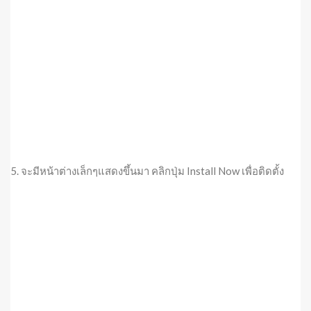
5. จะมีหน้าต่างเล็กๆแสดงขึ้นมา คลิกปุ่ม Install Now เพื่อติดตั้ง