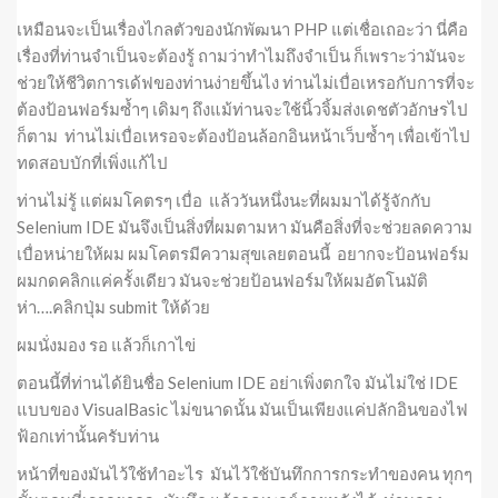
เหมือนจะเป็นเรื่องไกลตัวของนักพัฒนา PHP แต่เชื่อเถอะว่า นี่คือ
เรื่องที่ท่านจำเป็นจะต้องรู้ ถามว่าทำไมถึงจำเป็น ก็เพราะว่ามันจะ
ช่วยให้ชีวิตการเด้ฟของท่านง่ายขึ้นไง ท่านไม่เบื่อเหรอกับการที่จะ
ต้องป้อนฟอร์มซ้ำๆ เดิมๆ ถึงแม้ท่านจะใช้นิ้วจิ้มส่งเดชตัวอักษรไป
ก็ตาม ท่านไม่เบื่อเหรอจะต้องป้อนล้อกอินหน้าเว็บซ้ำๆ เพื่อเข้าไป
ทดสอบบักที่เพิ่งแก้ไป
ท่านไม่รู้ แต่ผมโคตรๆ เบื่อ แล้ววันหนึ่งนะที่ผมมาได้รู้จักกับ
Selenium IDE มันจึงเป็นสิ่งที่ผมตามหา มันคือสิ่งที่จะช่วยลดความ
เบื่อหน่ายให้ผม ผมโคตรมีความสุขเลยตอนนี้ อยากจะป้อนฟอร์ม
ผมกดคลิกแค่ครั้งเดียว มันจะช่วยป้อนฟอร์มให้ผมอัตโนมัติ
ห่า….คลิกปุ่ม submit ให้ด้วย
ผมนั่งมอง รอ แล้วก็เกาไข่
ตอนนี้ที่ท่านได้ยินชื่อ Selenium IDE อย่าเพิ่งตกใจ มันไม่ใช่ IDE
แบบของ VisualBasic ไม่ขนาดนั้น มันเป็นเพียงแค่ปลักอินของไฟ
ฟ้อกเท่านั้นครับท่าน
หน้าที่ของมันไว้ใช้ทำอะไร มันไว้ใช้บันทึกการกระทำของคน ทุกๆ