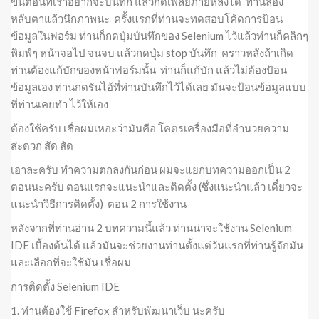
ขั้นตอนที่เราอยากจะบันทึก แล้วกดเพลย์ภายหลังได้ ท่านลอง
หลับตาแล้วนึกภาพนะ ครั้งแรกที่ท่านจะทดสอบโค้ดการป้อน
ข้อมูลในฟอร์ม ท่านก็กดปุ่มบันทึกของ Selenium ไว้แล้วท่านก็คลิกๆ
พิมพ์ๆ หน้าจอไป จนจบ แล้วกดปุ่ม stop บันทึก คราวหลังถ้าเกิด
ท่านต้องแก้บักของหน้าฟอร์มนั้น ท่านก็แก้บัก แล้วไม่ต้องป้อน
ข้อมูลเอง ท่านกดรันไอ้ที่ท่านบันทึกไว้ได้เลย มันจะป้อนข้อมูลแบบ
ที่ท่านเคยทำ ไว้ให้เอง
ต้องใช้ครับ เชื่อผมเหอะว่ามันคือ โคตรเครื่องมือที่อำนวยความ
สะดวก สัด สัด
เอาละครับ ทำความตกลงกันก่อน ผมจะแยกบทความออกเป็น 2
ตอนนะครับ ตอนแรกจะแนะนำและติดตั้ง (ซึ่งแนะนำแล้ว เดี๋ยวจะ
แนะนำวิธีการติดตั้ง) ตอน 2 การใช้งาน
หลังจากที่ท่านอ่าน 2 บทความนี้แล้ว ท่านน่าจะใช้งาน Selenium
IDE เบื้องต้นได้ แล้วมันจะช่วยงานท่านตั้งแต่วันแรกที่ท่านรู้จักมัน
และเลือกที่จะใช้มัน เชื่อผม
การติดตั้ง Selenium IDE
1. ท่านต้องใช้ Firefox สำหรับพัฒนาเว็บ นะครับ