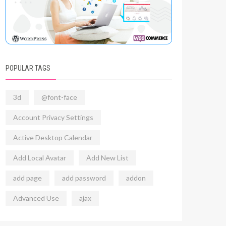
POPULAR TAGS
3d
@font-face
Account Privacy Settings
Active Desktop Calendar
Add Local Avatar
Add New List
add page
add password
addon
Advanced Use
ajax