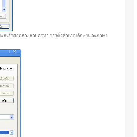
าวุโส ฟะ)แล้วสอดส่ายสายตาหา การตั้งค่าแบบอักษรและภาษา