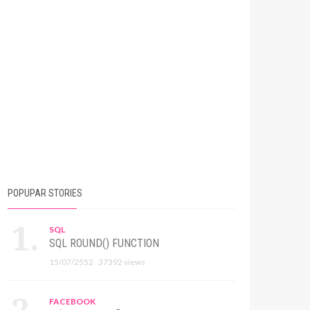
POPUPAR STORIES
SQL
SQL ROUND() FUNCTION
15/07/2552
37392 views
FACEBOOK