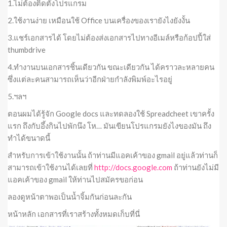
1.ไม่ต้องติดตั้งโปรแกรม
2.ใช้งานง่าย เหมือนใช้ Office บนเครื่องของเรายังไงยังงั้น
3.แชร์เอกสารได้ โดยไม่ต้องส่งเอกสารไปทางอีเมล์หรือก้อปปี้ใส่
thumbdrive
4.ทำงานบนเอกสารชิ้นเดียวกัน ขณะเดียวกัน ได้คราวละหลายคน
ซึ่งแต่ละคนสามารถเห็นว่าอีกฝ่ายกำลังพิมพ์อะไรอยู่
5.ฯลฯ
ตอนผมได้รู้จัก Google docs และทดลองใช้ Spreadcheet เขาครั้ง
แรก ถึงกับอึ้งกินไปพักนึง โห… มันเขียนโปรแกรมยังไงของมัน ถึง
ทำได้ขนาดนี้
สำหรับการเข้าใช้งานนั้น ถ้าท่านมีแอคเค้าของ gmail อยู่แล้วท่านก็
สามารถเข้าใช้งานได้เลยที่
http://docs.google.com
ถ้าท่านยังไม่มี
แอคเค้าของ gmail ให้ท่านไปสมัครขอก่อน
ลองดูหน้าตาพอเป็นน้ำจิ้มกันก่อนละกัน
หน้าหลัก เอกสารที่เราสร้างทั้งหมดเก็บที่นี่