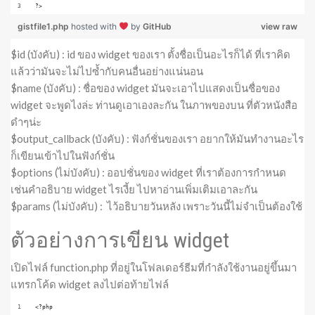
?>
gistfile1.php
hosted with
by
GitHub
view raw
$id (บังคับ) : id ของ widget ของเรา ตั้งชื่อเป็นอะไรก็ได้ ที่เราคิด
แล้วว่ามันจะไม่ไปซ้ำกับคนอื่นอย่างแน่นอน
$name (บังคับ) : ชื่อของ widget มันจะเอาไปแสดงเป็นชื่อของ
widget จะพูดไงล่ะ ท่านดูเอาเองละกัน ในภาพของบน ที่ตัวหนังสือ
ดำๆน่ะ
$output_callback (บังคับ) : ฟังก์ชั่นของเรา อยากให้มันทำงานอะไร
ก็เขียนเข้าไปในฟังก์ชั่น
$options (ไม่บังคับ) : ออปชั่นของ widget ที่เราต้องการกำหนด
เช่นคำอธิบาย widget ไรเงี้ย ไปหาอ่านเพิ่มเติมเอาละกัน
$params (ไม่บังคับ) : ไว้อธิบายวันหลัง เพราะวันนี้ไม่จำเป็นต้องใช้
ตัวอย่างการเขียน widget
เปิดไฟล์ function.php ที่อยู่ในโฟลเดอร์ธีมที่กำลังใช้งานอยู่ขึ้นมา
แทรกโค้ด widget ลงไปต่อท้ายไฟล์
<?php