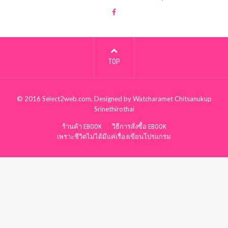
TOP
© 2016
Select2web.com
. Designed by
Watcharamet Chitsanukup
Srinethirothai
ร้านค้า EBOOK
วิธีการสั่งซื้อ EBOOK
เพราะชีวิตไม่ได้มีแค่เรื่องเขียนโปรแกรม