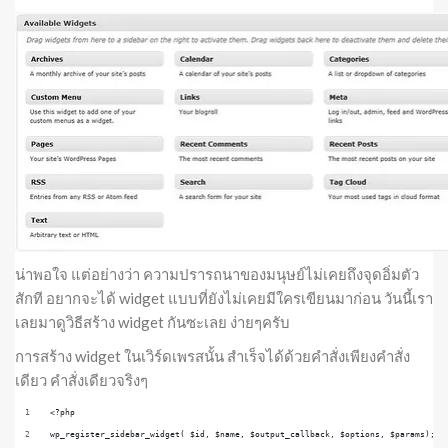
น่าพอใจ แต่อย่างว่า ความปรารถนาของมนุษย์ไม่เคยถึงจุดอิ่มตัว
สักที อยากจะได้ widget แบบที่ยังไม่เคยมีใครเขียนมาก่อน วันนี้เรา
เลยมาดูวิธีสร้าง widget กันซะเลย ง่ายๆครับ
การสร้าง widget ในเวิร์ดเพรสนั้น สำเร็จได้ด้วยคำสั่งเพียงคำสั่ง
เดียว คำสั่งเดียวจริงๆ
<?php
wp_register_sidebar_widget( $id, $name, $output_callback, $options, $params);