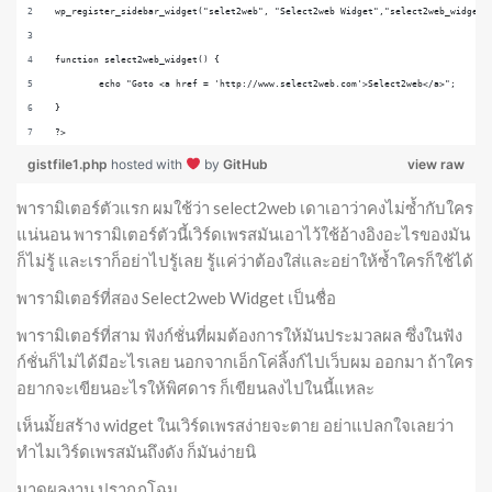
wp_register_sidebar_widget("selet2web", "Select2web Widget","select2web_widget"
function select2web_widget() {
	echo "Goto <a href = 'http://www.select2web.com'>Select2web</a>";
}
?>
gistfile1.php
hosted with
by
GitHub
view raw
พารามิเตอร์ตัวแรก ผมใช้ว่า select2web เดาเอาว่าคงไม่ซ้ำกับใคร
แน่นอน พารามิเตอร์ตัวนี้เวิร์ดเพรสมันเอาไว้ใช้อ้างอิงอะไรของมัน
ก็ไม่รู้ และเราก็อย่าไปรู้เลย รู้แค่ว่าต้องใส่และอย่าให้ซ้ำใครก็ใช้ได้
พารามิเตอร์ที่สอง Select2web Widget เป็นชื่อ
พารามิเตอร์ที่สาม ฟังก์ชั่นที่ผมต้องการให้มันประมวลผล ซึ่งในฟัง
ก์ชั่นก็ไม่ได้มีอะไรเลย นอกจากเอ็กโค่ลิ้งก์ไปเว็บผม ออกมา ถ้าใคร
อยากจะเขียนอะไรให้พิศดาร ก็เขียนลงไปในนี้แหละ
เห็นมั้ยสร้าง widget ในเวิร์ดเพรสง่ายจะตาย อย่าแปลกใจเลยว่า
ทำไมเวิร์ดเพรสมันถึงดัง ก็มันง่ายนิ
มาดูผลงาน ปรากฎโฉม