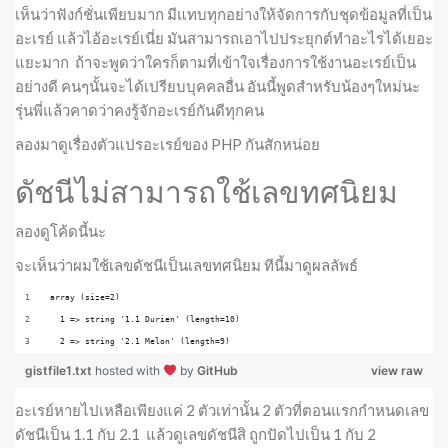
เห็นว่าฟังก์ชั่นเพียบมาก มีแทบทุกอย่างให้จัดการกับชุดข้อมูลที่เป็น
อะเรย์ แล้วไอ้อะเรย์เนี่ย มันสามารถเอาไปประยุกต์ทำอะไรได้เยอะ
แยะมาก ถ้าจะพูดว่าใครก็ตามที่เข้าใจเรื่องการใช้งานอะเรย์เป็น
อย่างดี คนๆนั้นจะได้เปรียบบุคคลอื่น อันนี้พูดสำหรับน้องๆใหม่นะ
รุ่นพี่แล้วคาดว่าคงรู้จักอะเรย์กันดีทุกคน
ลองมาดูเรื่องตัวแปรอะเรย์ของ PHP กันสักหน่อย
ดัชนีไม่สามารถใช้เลขทศนิยม
ลองดูโค้ดนี้นะ
จะเห็นว่าผมใช้เลขดัชนีเป็นเลขทศนิยม ทีนี้มาดูผลลัพธ์
array (size=2)
  1 => string '1.1 Durien' (length=10)
  2 => string '2.1 Melon' (length=9)
gistfile1.txt
hosted with
by
GitHub
view raw
อะเรย์หายไปเหลือเพียงแค่ 2 ตัวเท่านั้น 2 ตัวที่ตอนแรกกำหนดเลข
ดัชนีเป็น 1.1 กับ 2.1 แล้วดูเลขดัชนีสิ ถูกปัดไปเป็น 1 กับ 2