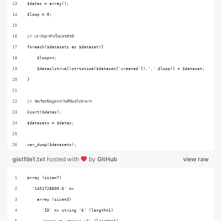
$datas = array();
$loop = 0;
// เอาวันมาทำเป็นเลขดัชนี
foreach($datasets as $dataset){
    $loop++;
    $datas[strval(strtotime($dataset['created']).'.'.$loop)] = $dataset;
}
// จัดเรียงข้อมูลจากวันที่น้อยไปหามาก
ksort($datas);
$datasets = $datas;
var_dump($datasets);
gistfile1.txt
hosted with
by
GitHub
view raw
array (size=7)
  '1451728800.6' => 
    array (size=3)
      'ID' => string '6' (length=1)