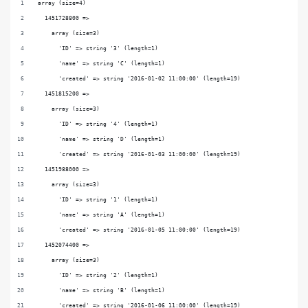
array (size=4)
  1451728800 => 
    array (size=3)
      'ID' => string '3' (length=1)
      'name' => string 'C' (length=1)
      'created' => string '2016-01-02 11:00:00' (length=19)
  1451815200 => 
    array (size=3)
      'ID' => string '4' (length=1)
      'name' => string 'D' (length=1)
      'created' => string '2016-01-03 11:00:00' (length=19)
  1451988000 => 
    array (size=3)
      'ID' => string '1' (length=1)
      'name' => string 'A' (length=1)
      'created' => string '2016-01-05 11:00:00' (length=19)
  1452074400 => 
    array (size=3)
      'ID' => string '2' (length=1)
      'name' => string 'B' (length=1)
      'created' => string '2016-01-06 11:00:00' (length=19)