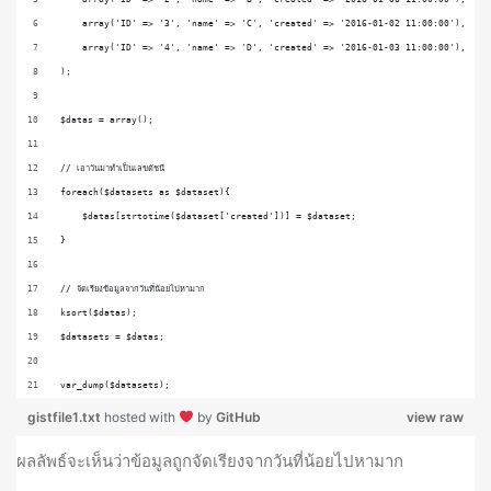
    array('ID' => '3', 'name' => 'C', 'created' => '2016-01-02 11:00:00'),
    array('ID' => '4', 'name' => 'D', 'created' => '2016-01-03 11:00:00'),
);
$datas = array();
// เอาวันมาทำเป็นเลขดัชนี
foreach($datasets as $dataset){
    $datas[strtotime($dataset['created'])] = $dataset;
}
// จัดเรียงข้อมูลจากวันที่น้อยไปหามาก
ksort($datas);
$datasets = $datas;
var_dump($datasets);
gistfile1.txt
hosted with
by
GitHub
view raw
ผลลัพธ์จะเห็นว่าข้อมูลถูกจัดเรียงจากวันที่น้อยไปหามาก