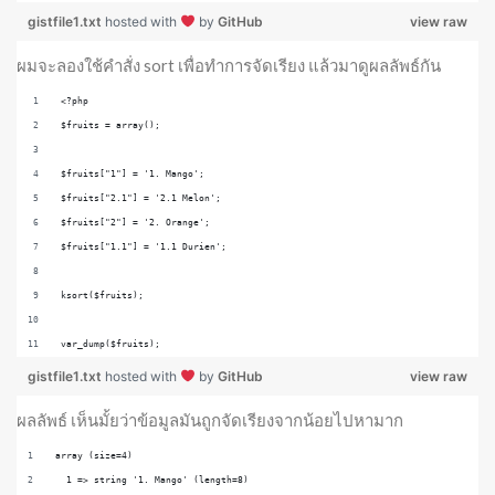
gistfile1.txt
hosted with
by
GitHub
view raw
ผมจะลองใช้คำสั่ง sort เพื่อทำการจัดเรียง แล้วมาดูผลลัพธ์กัน
<?php
$fruits = array();
$fruits["1"] = '1. Mango';
$fruits["2.1"] = '2.1 Melon';
$fruits["2"] = '2. Orange';
$fruits["1.1"] = '1.1 Durien';
ksort($fruits);
var_dump($fruits);
gistfile1.txt
hosted with
by
GitHub
view raw
ผลลัพธ์ เห็นมั้ยว่าข้อมูลมันถูกจัดเรียงจากน้อยไปหามาก
array (size=4)
  1 => string '1. Mango' (length=8)