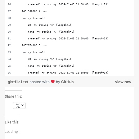
      'created' => string '2016-01-05 11:00:00' (length=19)
  '1451988000.4' => 
    array (size=3)
      'ID' => string '4' (length=1)
      'name' => string 'G' (length=1)
      'created' => string '2016-01-05 11:00:00' (length=19)
  '1452074400.5' => 
    array (size=3)
      'ID' => string '5' (length=1)
      'name' => string 'B' (length=1)
      'created' => string '2016-01-06 11:00:00' (length=19)
gistfile1.txt
hosted with
by
GitHub
view raw
Share this:
X
Like this:
Loading...