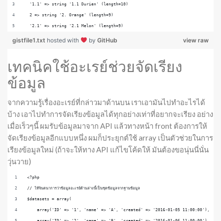
  '1.1' => string '1.1 Durien' (length=10)
  2 => string '2. Orange' (length=9)
  '2.1' => string '2.1 Melon' (length=9)
gistfile1.txt
hosted with
by
GitHub
view raw
เทคนิคใช้อะเรย์ช่วยจัดเรียง
ข้อมูล
จากความรู้เรื่องอะเรย์ที่กล่าวมาด้านบน เราเอามันไปทำอะไรได้
บ้าง เอาไปทำการจัดเรียงข้อมูลได้ทุกอย่างเท่าที่อยากจะเรียง อย่าง
เมื่อเร็วๆนี้ ผมรับข้อมูลมาจาก API แล้วทางหน้า front ต้องการให้
จัดเรียงข้อมูลอีกแบบหนึ่ง ผมก็ประยุกต์ใช้ array เป็นตัวช่วยในการ
เรียงข้อมูลใหม่ (ถ้าจะให้ทาง API แก้ไขโค้ดให้ มันต้องขอนุ่นนี่นั่น
วุ่นวาย)
<?php
// ให้จินตนาการว่าข้อมูลอะเรย์ด้านล่างนี้เป็นชุดข้อมูลจากฐานข้อมูล
$datasets = array(
    array('ID' => '1', 'name' => 'A', 'created' => '2016-01-05 11:00:00'),
    array('ID' => '2', 'name' => 'B', 'created' => '2016-01-06 11:00:00'),