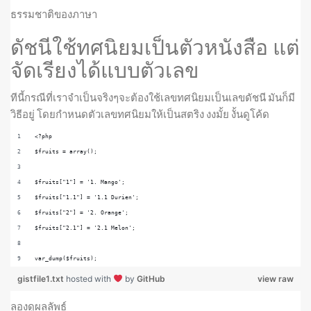
ธรรมชาติของภาษา
ดัชนีใช้ทศนิยมเป็นตัวหนังสือ แต่
จัดเรียงได้แบบตัวเลข
ทีนี้กรณีที่เราจำเป็นจริงๆจะต้องใช้เลขทศนิยมเป็นเลขดัชนี มันก็มี
วิธีอยู่ โดยกำหนดตัวเลขทศนิยมให้เป็นสตริง งงมั้ย งั้นดูโค้ด
<?php
$fruits = array();
$fruits["1"] = '1. Mango';
$fruits["1.1"] = '1.1 Durien';
$fruits["2"] = '2. Orange';
$fruits["2.1"] = '2.1 Melon';
var_dump($fruits);
gistfile1.txt
hosted with
by
GitHub
view raw
ลองดูผลลัพธ์