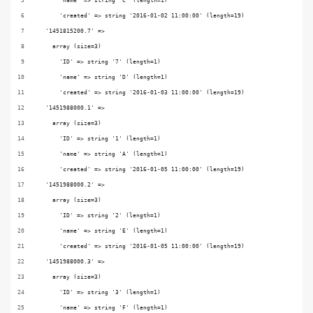
      'name' => string 'C' (length=1)
      'created' => string '2016-01-02 11:00:00' (length=19)
  '1451815200.7' => 
    array (size=3)
      'ID' => string '7' (length=1)
      'name' => string 'D' (length=1)
      'created' => string '2016-01-03 11:00:00' (length=19)
  '1451988000.1' => 
    array (size=3)
      'ID' => string '1' (length=1)
      'name' => string 'A' (length=1)
      'created' => string '2016-01-05 11:00:00' (length=19)
  '1451988000.2' => 
    array (size=3)
      'ID' => string '2' (length=1)
      'name' => string 'E' (length=1)
      'created' => string '2016-01-05 11:00:00' (length=19)
  '1451988000.3' => 
    array (size=3)
      'ID' => string '3' (length=1)
      'name' => string 'F' (length=1)