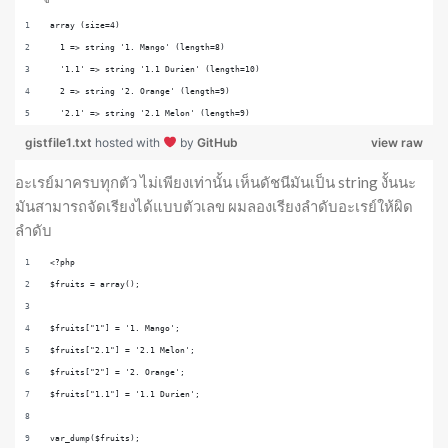
array (size=4)
  1 => string '1. Mango' (length=8)
  '1.1' => string '1.1 Durien' (length=10)
  2 => string '2. Orange' (length=9)
  '2.1' => string '2.1 Melon' (length=9)
gistfile1.txt
hosted with
by
GitHub
view raw
อะเรย์มาครบทุกตัว ไม่เพียงเท่านั้น เห็นดัชนีมันเป็น string งั้นนะ
มันสามารถจัดเรียงได้แบบตัวเลข ผมลองเรียงลำดับอะเรย์ให้ผิด
ลำดับ
<?php
$fruits = array();
$fruits["1"] = '1. Mango';
$fruits["2.1"] = '2.1 Melon';
$fruits["2"] = '2. Orange';
$fruits["1.1"] = '1.1 Durien';
var_dump($fruits);