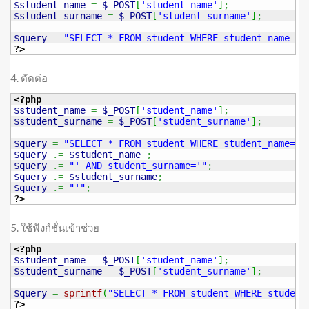
$student_name
=
$_POST
[
'student_name'
]
;
$student_surname
=
$_POST
[
'student_surname'
]
;
$query
=
"SELECT * FROM student WHERE student_name='
$
?>
4. ตัดต่อ
<?php
$student_name
=
$_POST
[
'student_name'
]
;
$student_surname
=
$_POST
[
'student_surname'
]
;
$query
=
"SELECT * FROM student WHERE student_name='"
$query
.=
$student_name
;
$query
.=
"' AND student_surname='"
;
$query
.=
$student_surname
;
$query
.=
"'"
;
?>
5. ใช้ฟังก์ชั่นเข้าช่วย
<?php
$student_name
=
$_POST
[
'student_name'
]
;
$student_surname
=
$_POST
[
'student_surname'
]
;
$query
=
sprintf
(
"SELECT * FROM student WHERE student
?>