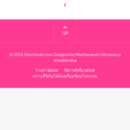
TOP
© 2016
Select2web.com
. Designed by
Watcharamet Chitsanukup
Srinethirothai
ร้านค้า EBOOK
วิธีการสั่งซื้อ EBOOK
เพราะชีวิตไม่ได้มีแค่เรื่องเขียนโปรแกรม