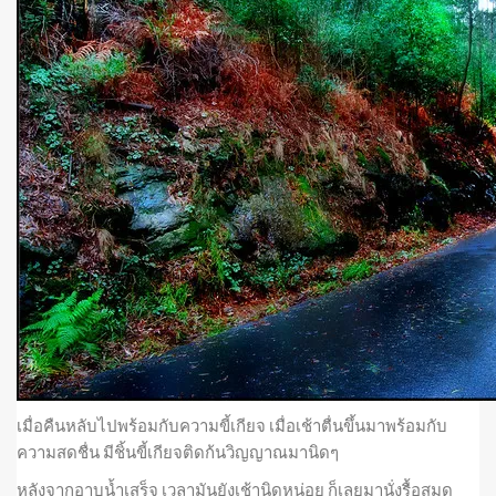
เมื่อคืนหลับไปพร้อมกับความขี้เกียจ เมื่อเช้าตื่นขึ้นมาพร้อมกับ
ความสดชื่น มีชิ้นขี้เกียจติดก้นวิญญาณมานิดๆ
หลังจากอาบน้ำเสร็จ เวลามันยังเช้านิดหน่อย ก็เลยมานั่งรื้อสมุด