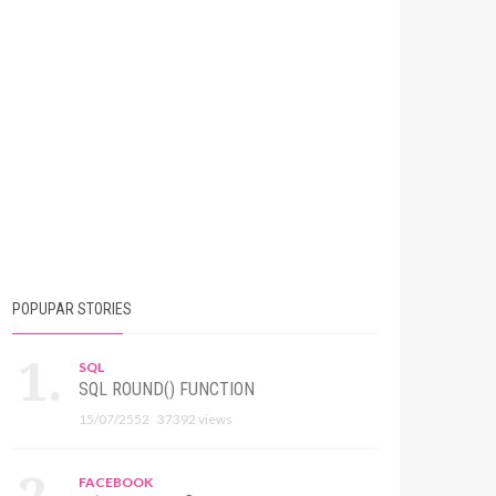
POPUPAR STORIES
SQL
SQL ROUND() FUNCTION
15/07/2552
37392 views
FACEBOOK