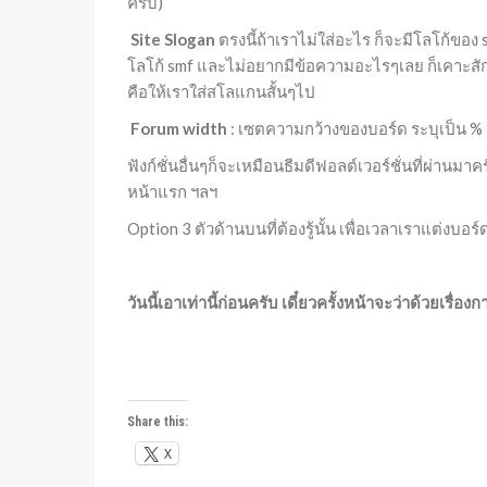
ครับ)
Site Slogan
ตรงนี้ถ้าเราไม่ใส่อะไร ก็จะมีโลโก้ของ 
โลโก้ smf และไม่อยากมีข้อความอะไรๆเลย ก็เคาะสั
คือให้เราใส่สโลแกนสั้นๆไป
Forum width
: เซตความกว้างของบอร์ด ระบุเป็น % น
ฟังก์ชั่นอื่นๆก็จะเหมือนธีมดีฟอลต์เวอร์ชั่นที่ผ่าน
หน้าแรก ฯลฯ
Option 3 ตัวด้านบนที่ต้องรู้นั้น เพื่อเวลาเราแต่งบอ
วันนี้เอาเท่านี้ก่อนครับ เดี๋ยวครั้งหน้าจะว่าด้วยเรื
Share this:
X