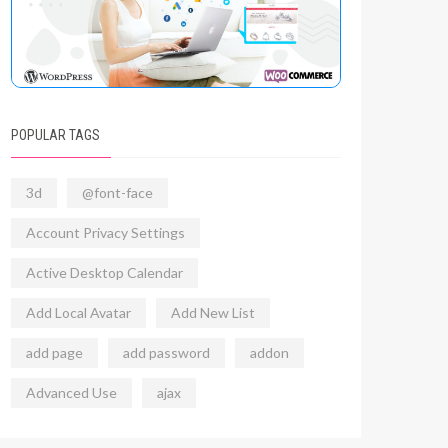
POPULAR TAGS
3d
@font-face
Account Privacy Settings
Active Desktop Calendar
Add Local Avatar
Add New List
add page
add password
addon
Advanced Use
ajax