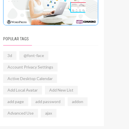
POPULAR TAGS
3d
@font-face
Account Privacy Settings
Active Desktop Calendar
Add Local Avatar
Add New List
add page
add password
addon
Advanced Use
ajax