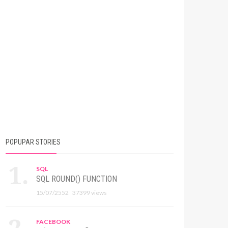
POPUPAR STORIES
SQL
SQL ROUND() FUNCTION
15/07/2552
37399 views
FACEBOOK