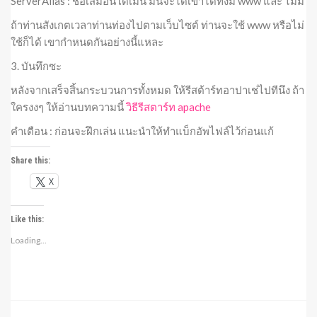
ServerAlias : ชื่อเสมือนโดเมน มันจะได้เข้าได้ทั้งมี www และ ไม่มี
ถ้าท่านสังเกตเวลาท่านท่องไปตามเว็บไซต์ ท่านจะใช้ www หรือไม่
ใช้ก็ได้ เขากำหนดกันอย่างนี้แหละ
3. บันทึกซะ
หลังจากเสร็จสิ้นกระบวนการทั้งหมด ให้รีสต้าร์ทอาปาเช่ไปทีนึง ถ้า
ใครงงๆ ให้อ่านบทความนี้
วิธีรีสตาร์ท apache
คำเตือน : ก่อนจะฝึกเล่น แนะนำให้ทำแบ็กอัพไฟล์ไว้ก่อนแก้
Share this:
X
Like this:
Loading...