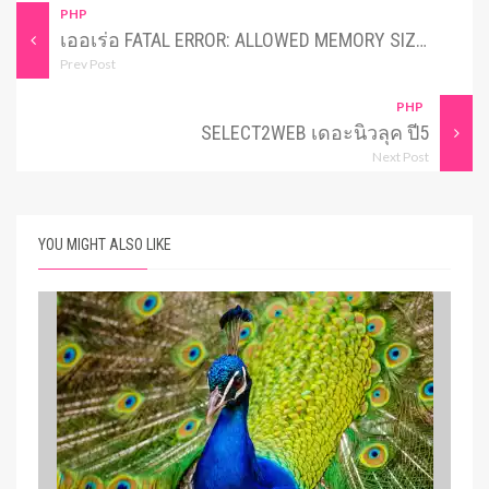
PHP
เออเร่อ FATAL ERROR: ALLOWED MEMORY SIZE OF 25165824 BYTES EXHAUSTED
Prev Post
PHP
SELECT2WEB เดอะนิวลุค ปี5
Next Post
YOU MIGHT ALSO LIKE