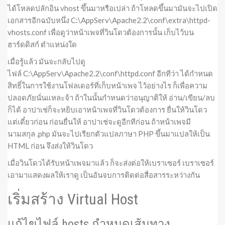
ได้โหลดปลักอิน vhost ขึ้นมาหรือเปล่า ถ้าโหลดขึ้นมามันจะไปเปิด
เอกสารอีกฉบับหนึ่ง C:\AppServ\Apache2.2\conf\extra\httpd-
vhosts.conf เพื่อดูว่าหน้าเพจที่วินโดวต้องการนั้น เก็บไว้บน
ฮาร์ดดิสก์ ตำแหน่งใด
เมื่อรู้แล้ว มันจะกลับไปดู
ไฟล์ C:\AppServ\Apache2.2\conf\httpd.conf อีกทีว่า ได้กำหนด
สิทธิ์ในการใช้งานโฟลเดอร์ที่เก็บหน้าเพจ ไว้อย่างไร ก็เพื่อความ
ปลอดภัยนั่นแหละจ้า ถ้าในนั้นกำหนดว่าอนุญาติให้ อ่าน/เขียน/ลบ
ก็ได้ อาปาเช่ก็จะหยิบเอาหน้าเพจที่วินโดวต้องการ ยื่นให้วินโดว
แต่เดี๋ยวก่อน ก่อนยื่นให้ อาปาเช่จะดูอีกทีก่อน ถ้าหน้าเพจมี
นามสกุล .php มันจะไปเรียกตัวแปลภาษา PHP ขึ้นมาแปลให้เป็น
HTML ก่อน จึงส่งให้วินโดว
เมื่อวินโดวได้รับหน้าเพจมาแล้ว ก็จะส่งต่อให้เบราเซอร์ เบราเซอร์
เอามาแสดงผลให้เราดู เป็นอันจบการติดต่อสื่อสารระหว่างกัน
เริ่มสร้าง Virtual Host
แก้ไขไฟล์ hosts กำหนดเส้นทาง