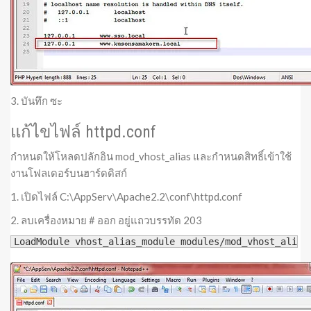
3. บันทึก ซะ
แก้ไขไฟล์ httpd.conf
กำหนดให้โหลดปลักอิน mod_vhost_alias และกำหนดสิทธิ์เข้าใช้
งานโฟลเดอร์บนฮาร์ดดิสก์
1. เปิดไฟล์ C:\AppServ\Apache2.2\conf\httpd.conf
2. ลบเครื่องหมาย # ออก อยู่แถวบรรทัด 203
LoadModule vhost_alias_module modules/mod_vhost_alias