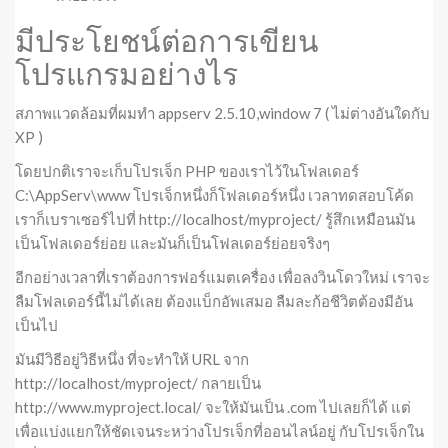
มีประโยชน์ต่อการเขียน
โปรแกรมอย่างไร
สภาพแวดล้อมที่ผมทำ appserv 2.5.10,window 7 ( ไม่ต่างอันใดกับ
XP )
โดยปกติเราจะเก็บโปรเจ็ก PHP ของเราไว้ในโฟลเดอร์
C:\AppServ\www โปรเจ็กหนึ่งก็โฟลเดอร์หนึ่ง เวลาทดสอบโค้ด
เราก็เบราเซอร์ไปที่ http://localhost/myproject/ รู้สึกเหมือนมัน
เป็นโฟลเดอร์ย่อย และมันก็เป็นโฟลเดอร์ย่อยจริงๆ
อีกอย่างเวลาที่เราต้องการฟอร์แมตเครื่อง เพื่อลงวินโดวใหม่ เราจะ
ลืมโฟลเดอร์นี้ไม่ได้เลย ต้องแบ็กอัพเสมอ ลืมละก้อชีวิตต้องมีอัน
เป็นไป
มันมีวิธีอยู่วิธีหนึ่ง ที่จะทำให้ URL จาก
http://localhost/myproject/ กลายเป็น
http://www.myproject.local/ จะให้มันเป็น .com ไปเลยก็ได้ แต่
เพื่อแบ่งแยกให้ชัดเจนระหว่างโปรเจ็กที่ออนไลน์อยู่ กับโปรเจ็กใน