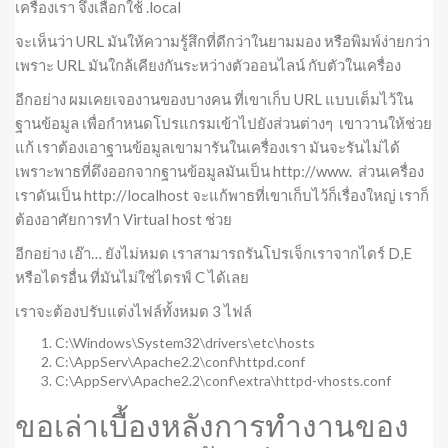
เครื่องเรา จึงเลือกใช้ .local
จะเห็นว่า URL มันให้ความรู้สึกที่ดีกว่าในยามมอง หรือพิมพ์ง่ายกว่า
เพราะ URL มันใกล้เคียงกันระหว่างตัวออนไลน์ กับตัวในเครื่อง
อีกอย่าง ผมเคยเจองานของบางคน ที่เขาเก็บ URL แบบเต็มไว้ใน
ฐานข้อมูล เพื่อกำหนดโปรแกรมเข้าไปยังส่วนต่างๆ เขาวานให้ช่วย
แก้ เราต้องเอาฐานข้อมูลเขามารันในเครื่องเรา มันจะรันไม่ได้
เพราะพาธที่ดึงออกจากฐานข้อมูลมันเป็น http://www. ส่วนเครื่อง
เราดันเป็น http://localhost จะแก้พาธที่เขาเก็บไว้ก็เรื่องใหญ่ เราก็
ต้องอาศัยการทำ Virtual host ช่วย
อีกอย่าง เอ๊า… ยังไม่หมด เราสามารถรันโปรเจ็กเราจากไดร์ D,E
หรือไดรอื่น ที่มันไม่ใช่ไดรฟ์ C ได้เลย
เราจะต้องปรับแต่งไฟล์ทั้งหมด 3 ไฟล์
C:\Windows\System32\drivers\etc\hosts
C:\AppServ\Apache2.2\conf\httpd.conf
C:\AppServ\Apache2.2\conf\extra\httpd-vhosts.conf
ขอเล่าเบื้องหลังการทำงานของ