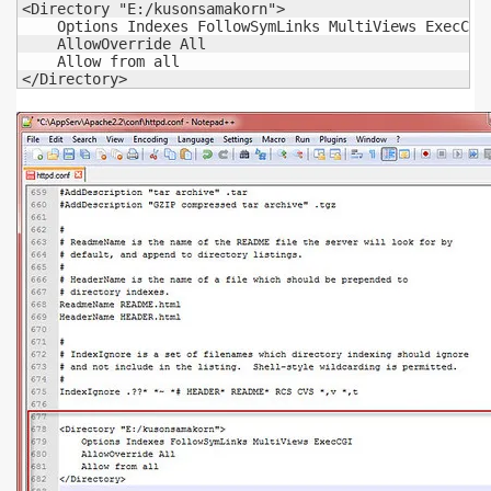
<Directory "E:/kusonsamakorn">

    Options Indexes FollowSymLinks MultiViews ExecCGI

    AllowOverride All

    Allow from all

</Directory>