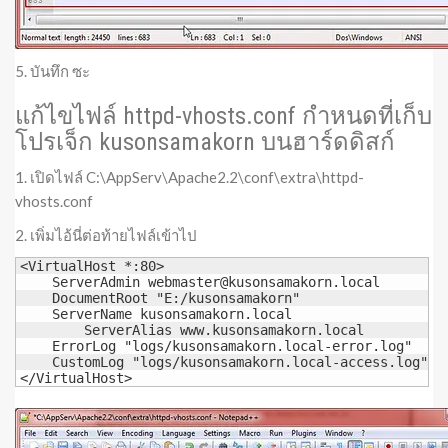
5. บันทึก ซะ
แก้ไขไฟล์ httpd-vhosts.conf กำหนดที่เก็บ
โปรเจ็ก kusonsamakorn บนฮาร์ดดิสก์
1. เปิดไฟล์ C:\AppServ\Apache2.2\conf\extra\httpd-
vhosts.conf
2. เพิ่มไอ้นี่ต่อท้ายไฟล์เข้าไป
<VirtualHost *:80>

    ServerAdmin 
webmaster@kusonsamakorn.local
    DocumentRoot "E:/kusonsamakorn"

    ServerName kusonsamakorn.local

	ServerAlias www.kusonsamakorn.local

    ErrorLog "logs/kusonsamakorn.local-error.log"

    CustomLog "logs/kusonsamakorn.local-access.log" co
</VirtualHost>