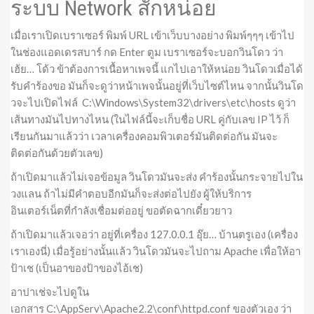
ระบบ Network สักหน่อย
เมื่อเราเปิดเบราเซอร์ พิมพ์ URL เข้าเว็บบางอย่าง พิมพ์ๆๆๆ เข้าไป
ในช่องแอดเดรสบาร์ กด Enter ตูม เบราเซอร์จะบอกวินโดว ว่า
เฮ้ย… โด้ว ข้าต้องการเนื้อหาเพจนี้ แกไปเอาให้หน่อย วินโดวเมื่อได้
รับคำร้องขอ มันก็จะดูว่าหน้าเพจนั้นอยู่ที่เว็บไซต์ไหน จากนั้นวินโด
วจะไปเปิดไฟล์ C:\Windows\System32\drivers\etc\hosts ดูว่า
เส้นทางมันไปทางไหน (ในไฟล์นี้จะเก็บชื่อ URL คู่กับเลข IP ไว้ ก็
เรียนกันมาแล้วว่า เวลาเครื่องคอมพิวเตอร์มันติดต่อกัน มันจะ
ติดต่อกันด้วยตัวเลข)
ถ้าเปิดมาแล้วไม่เจอข้อมูล วินโดวมันจะส่ง คำร้องนั้นกระจายไปใน
วงแลน ถ้าไม่มีคำตอบอีกมันก็จะส่งต่อไปยัง ผู้ให้บริการ
อินเตอร์เน็ตที่กำลังเชื่อมต่ออยู่ ขอตัดฉากเดี๋ยวยาว
ถ้าเปิดมาแล้วเจอว่า อยู่ที่เครื่อง 127.0.0.1 อุ๊ย… บ้านตรูเอง (เครื่อง
เราเองนี่) เมื่อรู้อย่างนั้นแล้ว วินโดวมันจะไปถาม Apache เพื่อให้อา
ป้าเช (เป็นอาของป้าของไอ้เช)
อาปาเช่จะไปดูใน
เอกสาร C:\AppServ\Apache2.2\conf\httpd.conf ของตัวเอง ว่า