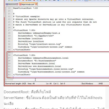
DocumentRoot : คือที่เก็บไฟล์
ServerName : ชื่อโดเมน ต้องเป็นตัวเดียวกับที่ทำไว้ในไฟล์ hosts
นะเฮีย