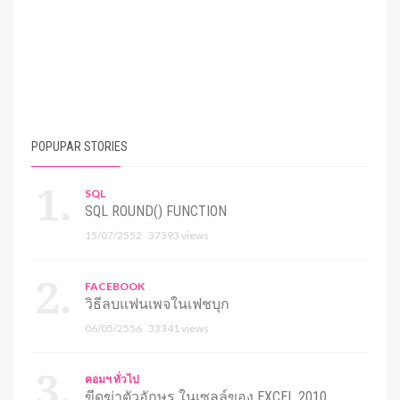
POPUPAR STORIES
SQL
SQL ROUND() FUNCTION
15/07/2552
37393 views
FACEBOOK
วิธีลบแฟนเพจในเฟชบุก
06/05/2556
33341 views
คอมฯ ทั่วไป
ขีดฆ่าตัวอักษร ในเซลล์ของ EXCEL 2010