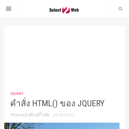
reorder
JQUERY
คำสั่ง HTML() ของ JQUERY
วัชรเมธน์ ศรีเนธิโรทัย
23/08/2552