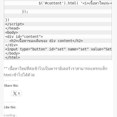
		$('#content').html( '<i>เนื้อหาใหม่จ่ะ</i>' )

	});

})

</script>

</head>

<body>

<div id="content">

  <h2>เนื้อหาของเดิมของ div content</h2>

</div>

<input type="button" id="set" name="set" value="Set Co
</body>

</html>
** เนื้อหาใหม่ที่ส่งเข้าไปเป็นพารามิเตอร์ เราสามารถแทรกแท็ก
html เข้าไปได้ด้วย
Share this:
X
Like this:
Loading...