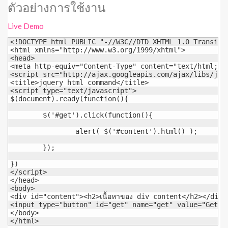
ตัวอย่างการใช้งาน
Live Demo
<!DOCTYPE html PUBLIC "-//W3C//DTD XHTML 1.0 Transiti
<html xmlns="http://www.w3.org/1999/xhtml">

<head>

<meta http-equiv="Content-Type" content="text/html; ch
<script src="http://ajax.googleapis.com/ajax/libs/jque
<title>jquery html command</title>

<script type="text/javascript">

$(document).ready(function(){

	$('#get').click(function(){

		alert( $('#content').html() );

	});

})

</script>

</head>

<body>

<div id="content"><h2>เนื้อหาของ div content</h2></div>

<input type="button" id="get" name="get" value="Get Co
</body>

</html>