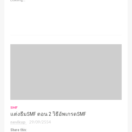
SMF
แต่งธีมSMF ตอน 2 วิธีอัพเกรดSMF
nevikup
29/09/2554
Share this: