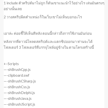
1 include ตัวคริปต์มาไม่ถูก ก็ดันเขาแนะนำไว้อย่างไร เล่นมันตรงๆ
อย่างนั้นเลย
2 วางสคริปผิดตำแหน่ง ก็ในเว็บเขาไม่เห็นบอกอะไร
เอาล่ะ ค่อยชี้ให้เห็นทีหลัง ตอนนี้กล่าวถึงการใช้งานมันก่อน
หลังจากที่ดาวน์โหลดสคริปต์และแตกซิปออกมา ท่านจะได้
โฟลเดอร์ 3 โฟลเดอร์ที่บรรจุไฟล์อยู่ข้างใน ตามโครงสร้างนี้
+–Scripts
—-shBrushCpp.js
—-clipboard.swf
—-shBrushCSharp.js
—-shBrushCss.js
—-shBrushDelphi.js
—-shBrushJava.js
—-shBrushJScript.js