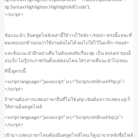
dp.SyntaxHighlighter.HighlightAll(”code”);
</script>
ข้อแนะนำ: อินคลูดไฟล์เหล่านี้ให้วางไว้หลัง </html> ตรงนี้แหละที่
ผมเคยบอกด้านบนว่าใช้งานมันไม่ได้ ผมไปใส่ไว้ในแท็ก <head>
และข้อแนะนำอีกอย่างคือ ไม่ต้องสงสัยเรื่อง dp. เป็น instant ของอ็
อบเจ็ก ไม่รู้ประกาศกันตั้งแต่ตอนไหน ใส่ๆ ตามที่แนะนำไปเหอะ
ทีนี้ ดูตรงนี้
<script language=”javascript” src=”Scripts/shBrushPhp.js”>
</script>
ถ้าท่านต้องการแสดงภาษาอื่นที่ไม่ใช่ php เช่นต้องการแสดง sql ก็
ให้ท่านอินคลูดไฟล์
<script language=”javascript” src=”Scripts/shBrushSql.js”>
</script>
เข้ามา แสดงภาษาไหนต้องอินคลูดไฟล์ไหน ก็ดูเอาจากหลังชื่อไฟล์