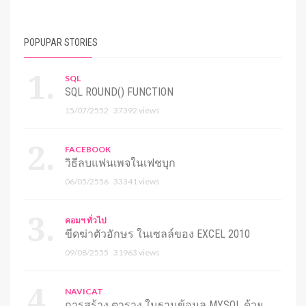
POPUPAR STORIES
SQL
SQL ROUND() FUNCTION
15/07/2552
37392 views
FACEBOOK
วิธีลบแฟนเพจในเฟชบุก
06/05/2556
33341 views
คอมฯ ทั่วไป
ขีดฆ่าตัวอักษร ในเซลล์ของ EXCEL 2010
09/08/2555
31963 views
NAVICAT
การสร้าง ตาราง ในฐานข้อมูล MYSQL ด้วย