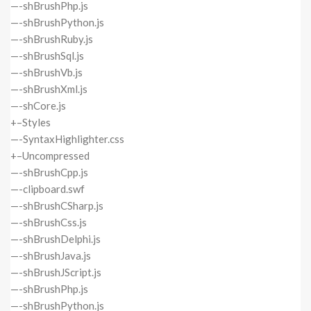
—-shBrushPhp.js
—-shBrushPython.js
—-shBrushRuby.js
—-shBrushSql.js
—-shBrushVb.js
—-shBrushXml.js
—-shCore.js
+–Styles
—-SyntaxHighlighter.css
+–Uncompressed
—-shBrushCpp.js
—-clipboard.swf
—-shBrushCSharp.js
—-shBrushCss.js
—-shBrushDelphi.js
—-shBrushJava.js
—-shBrushJScript.js
—-shBrushPhp.js
—-shBrushPython.js