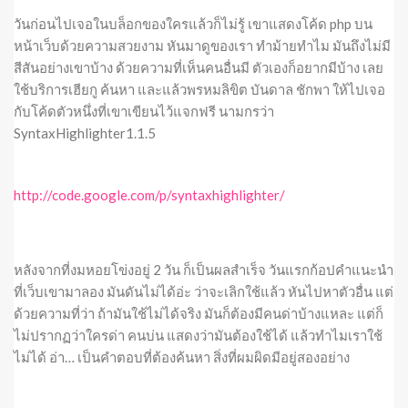
วันก่อนไปเจอในบล็อกของใครแล้วก็ไม่รู้ เขาแสดงโค้ด php บน
หน้าเว็บด้วยความสวยงาม หันมาดูของเรา ทำม้ายทำไม มันถึงไม่มี
สีสันอย่างเขาบ้าง ด้วยความที่เห็นคนอื่นมี ตัวเองก็อยากมีบ้าง เลย
ใช้บริการเฮียกู ค้นหา และแล้วพรหมลิขิต บันดาล ชักพา ให้ไปเจอ
กับโค้ดตัวหนึ่งที่เขาเขียนไว้แจกฟรี นามกรว่า
SyntaxHighlighter1.1.5
http://code.google.com/p/syntaxhighlighter/
หลังจากที่งมหอยโข่งอยู่ 2 วัน ก็เป็นผลสำเร็จ วันแรกก้อปคำแนะนำ
ที่เว็บเขามาลอง มันดันไม่ได้อ่ะ ว่าจะเลิกใช้แล้ว หันไปหาตัวอื่น แต่
ด้วยความที่ว่า ถ้ามันใช้ไม่ได้จริง มันก็ต้องมีคนด่าบ้างแหละ แต่ก็
ไม่ปรากฏว่าใครด่า คนบ่น แสดงว่ามันต้องใช้ได้ แล้วทำไมเราใช้
ไม่ได้ อ่า… เป็นคำตอบที่ต้องค้นหา สิ่งที่ผมผิดมีอยู่สองอย่าง