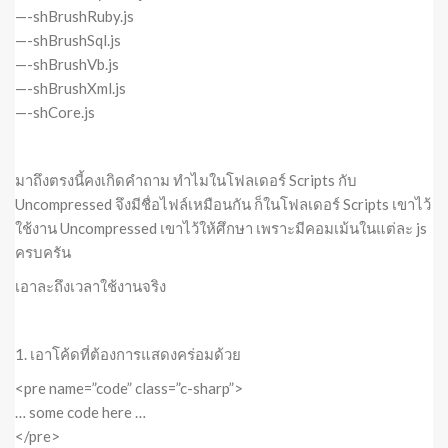
—-shBrushRuby.js
—-shBrushSql.js
—-shBrushVb.js
—-shBrushXml.js
—-shCore.js
มาถึงตรงนี้คงเกิดคำถาม ทำไมในโฟลเดอร์ Scripts กับ
Uncompressed จึงมีชื่อไฟล์เหมือนกัน ก็ในโฟลเดอร์ Scripts เขาไว้
ใช้งาน Uncompressed เขาไว้ให้ศึกษา เพราะมีคอมเม้นในแต่ละ js
ครบครัน
เอาละถึงเวลาใช้งานจริง
1. เอาโค้ดที่ต้องการแสดงคร่อมด้วย
<pre name=”code” class=”c-sharp”>
… some code here …
</pre>