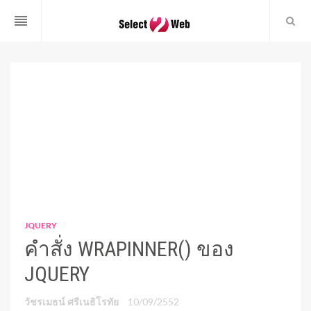
reorder
JQUERY
คำสั่ง WRAPINNER() ของ
JQUERY
วัชรเมธน์ ศรีเนธิโรทัย
10/09/2552