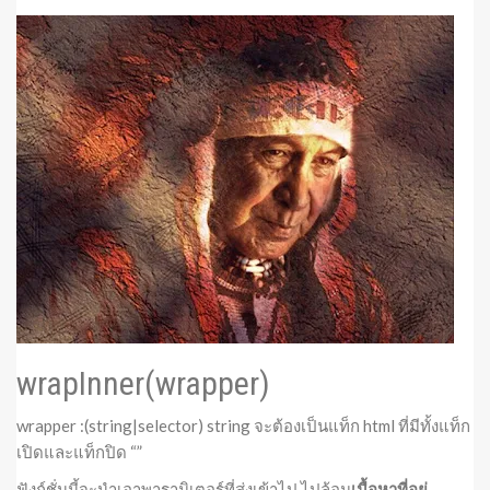
wrapInner(wrapper)
wrapper :(string|selector) string จะต้องเป็นแท็ก html ที่มีทั้งแท็ก
เปิดและแท็กปิด “
”
ฟังก์ชั่นนี้จะนำเอาพารามิเตอร์ที่ส่งเข้าไป ไปล้อม
เนื้อหาที่อยู่