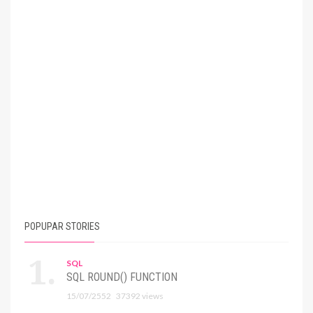
POPUPAR STORIES
SQL
SQL ROUND() FUNCTION
15/07/2552
37392 views