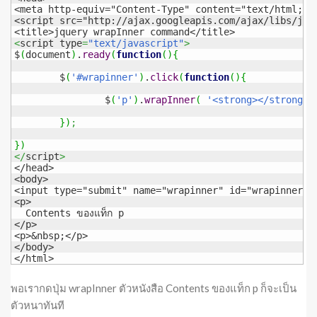
<meta http-equiv="Content-Type" content="text/html; ch
<script src="http://ajax.googleapis.com/ajax/libs/jque
<
script type
=
"text/javascript"
>
$
(
document
)
.
ready
(
function
(
)
{
	$
(
'#wrapinner'
)
.
click
(
function
(
)
{
		$
(
'p'
)
.
wrapInner
(
'<strong></strong>'
}
)
;
}
)
</
script
>
</head>

<body>

<input type="submit" name="wrapinner" id="wrapinner" v
<p>

  Contents ของแท็ก p

</p>

<p>&nbsp;</p>

</body>

</html>
พอเรากดปุ่ม wrapInner ตัวหนังสือ Contents ของแท็ก p ก็จะเป็น
ตัวหนาทันที