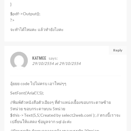
}
$pdf->Output();
?>
จะทำได้ไหมคะ แล้วทำยังไงคะ
Reply
says:
KATMEE
29/10/2554 at 29/10/2554
อุ้ยยย code ไปไม่ครบ เอาใหม่ๆๆ
SetFont(‘Arial’,’I’,5);
//พิมพ์ตัวหนังสือตัวเอียงๆ ที่ตำแหน่งเยื้องขอบกระดาษซ้าย
5หน่วย ขอบกระดาษบน 5หน่วย
$this->Text(5,5,’Created by select2web.com’ ); // ตรงนี้เราจะ
เปลี่ยนให้แสดง ข้อมูลจาก sql อ่ะค่ะ
//ปัดบรรทัด กำหนดความกว้างของบรรทัด 20หน่วย