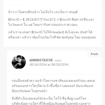
อ้าววว ไม่ครบอีกแล้วว ไม่เป็นไร เอาเป็นว่า สมมุติ
$DocID = $_REQUEST[“DocID”]; // $DocID คือค่า id ที่จะเอา
ไป Search ใน sql โดยเรารับค่าก่อนประกาศ class
แล้วเราจะส่งค่า $DocID ไปให้ Header() ยังไงอ่ะคะ มันทำได้
หรือเปล่า แล้วเราต้องไปแก้อะไรที่ file fpdf.php ไหม ขอบคุณค่ะ
Reply
says:
ADMINISTRATOR
30/10/2554 at 30/10/2554
ก่อนอื่นขอทำความเข้าใจธรรมชาติของเฮดเดอร์ก่อน เฮดเด
อร์ของเอกสารใดๆก็ตาม ถ้าขึ้นชื่อว่าเฮดเดอร์ มันจะต้องเห
มือนๆกันหมด ในทุกๆหน้า
สิ่งที่ทำเป็นเฮดเดอร์มักจะเป็น โลโก้ ชื่อ ที่อยู่ เบอร์โทร
บริษัท,ข้อความใดๆ ที่ใช้เหมือนกันหมดในทุกหน้าเอกสาร