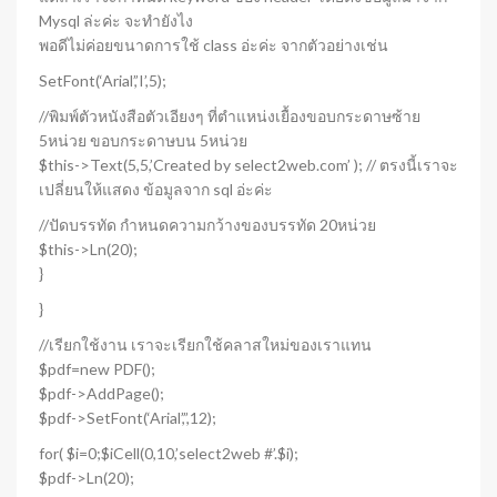
Mysql ล่ะค่ะ จะทำยังไง
พอดีไม่ค่อยขนาดการใช้ class อ่ะค่ะ จากตัวอย่างเช่น
SetFont(‘Arial’,’I’,5);
//พิมพ์ตัวหนังสือตัวเอียงๆ ที่ตำแหน่งเยื้องขอบกระดาษซ้าย
5หน่วย ขอบกระดาษบน 5หน่วย
$this->Text(5,5,’Created by select2web.com’ ); // ตรงนี้เราจะ
เปลี่ยนให้แสดง ข้อมูลจาก sql อ่ะค่ะ
//ปัดบรรทัด กำหนดความกว้างของบรรทัด 20หน่วย
$this->Ln(20);
}
}
//เรียกใช้งาน เราจะเรียกใช้คลาสใหม่ของเราแทน
$pdf=new PDF();
$pdf->AddPage();
$pdf->SetFont(‘Arial’,”,12);
for( $i=0;$iCell(0,10,’select2web #’.$i);
$pdf->Ln(20);