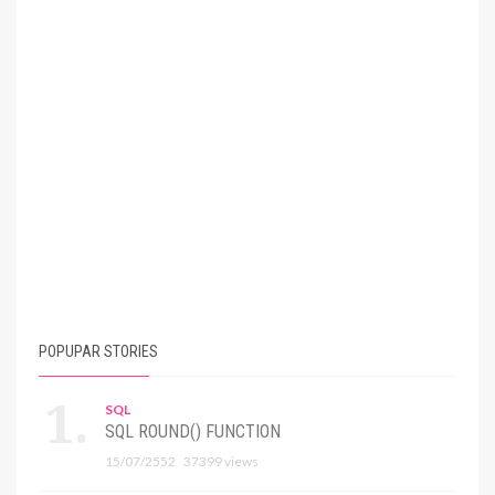
POPUPAR STORIES
SQL
SQL ROUND() FUNCTION
15/07/2552
37399 views