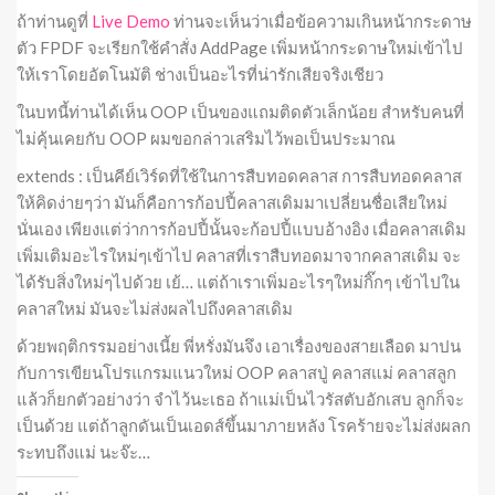
ถ้าท่านดูที่
Live Demo
ท่านจะเห็นว่าเมื่อข้อความเกินหน้ากระดาษ
ตัว FPDF จะเรียกใช้คำสั่ง AddPage เพิ่มหน้ากระดาษใหม่เข้าไป
ให้เราโดยอัตโนมัติ ช่างเป็นอะไรที่น่ารักเสียจริงเชียว
ในบทนี้ท่านได้เห็น OOP เป็นของแถมติดตัวเล็กน้อย สำหรับคนที่
ไม่คุ้นเคยกับ OOP ผมขอกล่าวเสริมไว้พอเป็นประมาณ
extends : เป็นคีย์เวิร์ดที่ใช้ในการสืบทอดคลาส การสืบทอดคลาส
ให้คิดง่ายๆว่า มันก็คือการก้อปปี้คลาสเดิมมาเปลี่ยนชื่อเสียใหม่
นั่นเอง เพียงแต่ว่าการก้อปปี้นั้นจะก้อปปี้แบบอ้างอิง เมื่อคลาสเดิม
เพิ่มเติมอะไรใหม่ๆเข้าไป คลาสที่เราสืบทอดมาจากคลาสเดิม จะ
ได้รับสิ่งใหม่ๆไปด้วย เย้… แต่ถ้าเราเพิ่มอะไรๆใหม่กิ๊กๆ เข้าไปใน
คลาสใหม่ มันจะไม่ส่งผลไปถึงคลาสเดิม
ด้วยพฤติกรรมอย่างเนี้ย พี่หรั่งมันจึง เอาเรื่องของสายเลือด มาปน
กับการเขียนโปรแกรมแนวใหม่ OOP คลาสปู่ คลาสแม่ คลาสลูก
แล้วก็ยกตัวอย่างว่า จำไว้นะเธอ ถ้าแม่เป็นไวรัสตับอักเสบ ลูกก็จะ
เป็นด้วย แต่ถ้าลูกดันเป็นเอดส์ขึ้นมาภายหลัง โรคร้ายจะไม่ส่งผลก
ระทบถึงแม่ นะจ๊ะ…