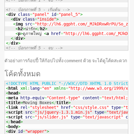
<!-- บ้อกภาพที่ 1 - จบ -->
<!-- บ้อกภาพที่ 5 - เริ่มต้น -->
<
div
class
=
"panel"
id
=
"panel_5"
>
<
div
class
=
"inside"
>
<
img
src
=
"http://lh6.ggpht.com/_MJkDRxwRrPU/So_zhf
<
h2
>
น่ารัก
<
/
h2
>
<
p
>
ดูภาพใหญ่ 
<
a
href
=
"http://lh6.ggpht.com/_MJkDRx
<
/
div
>
<
/
div
>
<!-- บ้อกภาพที่ 5 - จบ -->
ตัวอย่างการก้อปปี้ ให้ก้อปไปทั้ง comment ด้วย จะได้ดูโค้ดสะดวก
โค้ดทั้งหมด
<!DOCTYPE HTML PUBLIC "-//W3C//DTD XHTML 1.0 Strict//
<
html
 xml:
lang
=
"en"
 xmlns
=
"http://www.w3.org/1999/xht
<
head
>
<
meta
http-equiv
=
"Content-type"
content
=
"text/html; c
<
title
>
Moving Boxes
<
/
title
>
<
link
rel
=
"stylesheet"
href
=
"css/style.css"
type
=
"tex
<
script
src
=
"js/jquery-1.3.1.min.js"
type
=
"text/javas
<
script
src
=
"js/slider.js"
type
=
"text/javascript"
cha
<
/
head
>
<
body
>
<
div
id
=
"wrapper"
>