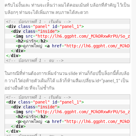
ครับไม่งั้นเละ ท่านจะเห็นว่า ผมได้คอมเม้นท์ บล้อกที่สำคัญ ไว้เป็น
บล้อกๆ ท่านจะได้เพิ่มภาพ ลบภาพได้สะดวก
<!-- บ้อกภาพที่ 1 - เริ่มต้น -->
<
div
class
=
"panel"
id
=
"panel_1"
>
<
div
class
=
"inside"
>
<
img
src
=
"http://lh6.ggpht.com/_MJkDRxwRrPU/So_zhf
<
h2
>
น่ารัก
<
/
h2
>
<
p
>
ดูภาพใหญ่ 
<
a
href
=
"http://lh6.ggpht.com/_MJkDRx
<
/
div
>
<
/
div
>
<!-- บ้อกภาพที่ 1 - จบ -->
ในกรณีที่่ท่านต้องการเพิ่มจำนวน slide ท่านก็ก้อปปี้บล็อกนี้ทั้งบล้อ
ก วางไว้ต่อท้ายตัวเดิมก็ได้ แล้วก็ห้ามลืมเปลี่ยน id=”panel_1″ เป็น
อย่างอื่นด้วย ที่จะไม่ซ้ำกัน
<!-- บ้อกภาพที่ 1 - เริ่มต้น -->
<
div
class
=
"panel"
id
=
"panel_1"
>
<
div
class
=
"inside"
>
<
img
src
=
"http://lh6.ggpht.com/_MJkDRxwRrPU/So_zhf
<
h2
>
น่ารัก
<
/
h2
>
<
p
>
ดูภาพใหญ่ 
<
a
href
=
"http://lh6.ggpht.com/_MJkDRx
<
/
div
>
<
/
div
>