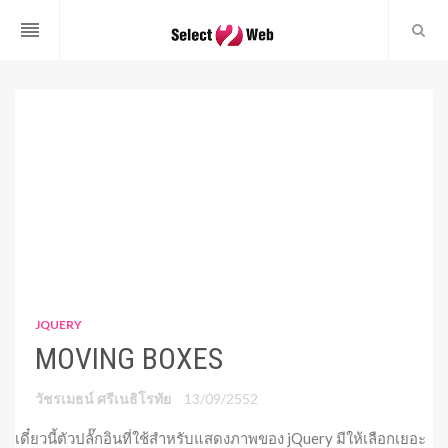
reorder
JQUERY
MOVING BOXES
วัชรเมธน์ ศรีเนธิโรทัย
13/09/2552
เดี๋ยวนี้ตัวปลั๊กอินที่ใช้สำหรับแสดงภาพของ jQuery มีให้เลือกเยอะ