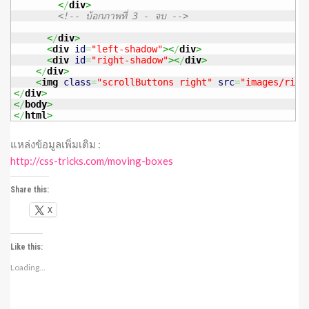
<
/
div
>
<!-- บ้อกภาพที่ 3 - จบ -->
<
/
div
>
<
div
id
=
"left-shadow"
><
/
div
>
<
div
id
=
"right-shadow"
><
/
div
>
<
/
div
>
<
img
class
=
"scrollButtons right"
src
=
"images/righ
<
/
div
>
<
/
body
>
<
/
html
>
แหล่งข้อมูลเพิ่มเติม :
http://css-tricks.com/moving-boxes
Share this:
X
Like this:
Loading...