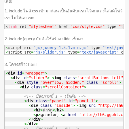
เลย)
1. include ไฟล์ css เข้ามาก่อน เป็นอันดับแรก ไว้ตกแต่งไสลด์โชว์
เรา ไม่ให้เละเทะ
<
link
 rel
=
"stylesheet"
 href
=
"css/style.css"
 type
=
"tex
2. include jquery กับตัวใช้สร้าง slide เข้ามา
<
script src
=
"js/jquery-1.3.1.min.js"
 type
=
"text/javas
<
script src
=
"js/slider.js"
 type
=
"text/javascript"
 cha
3. โครงสร้าง html
<
div
id
=
"wrapper"
>
<
div
id
=
"slider"
>
<
img
class
=
"scrollButtons left"
s
<
div
style
=
"overflow: hidden;"
class
=
"scroll"
>
<
div
class
=
"scrollContainer"
>
<!-- บ้อกภาพที่ 1 - เริ่มต้น -->
<
div
class
=
"panel"
id
=
"panel_1"
>
<
div
class
=
"inside"
>
<
img
src
=
"http://lh6.g
<
h2
>
น่ารัก
<
/
h2
>
<
p
>
ดูภาพใหญ่ 
<
a
href
=
"http://lh6.ggpht.com
<
/
div
>
<
/
div
>
<!-- บ้อกภาพที่ 1 - จบ -->