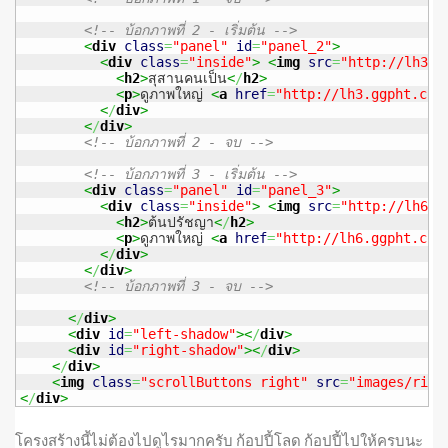
<!-- บ้อกภาพที่ 2 - เริ่มต้น -->
<
div
class
=
"panel"
id
=
"panel_2"
>
<
div
class
=
"inside"
>
<
img
src
=
"http://lh3.g
<
h2
>
สุสานคนเป็น
<
/
h2
>
<
p
>
ดูภาพใหญ่ 
<
a
href
=
"http://lh3.ggpht.com
<
/
div
>
<
/
div
>
<!-- บ้อกภาพที่ 2 - จบ -->
<!-- บ้อกภาพที่ 3 - เริ่มต้น -->
<
div
class
=
"panel"
id
=
"panel_3"
>
<
div
class
=
"inside"
>
<
img
src
=
"http://lh6.g
<
h2
>
ต้นปรัชญา
<
/
h2
>
<
p
>
ดูภาพใหญ่ 
<
a
href
=
"http://lh6.ggpht.com
<
/
div
>
<
/
div
>
<!-- บ้อกภาพที่ 3 - จบ -->
<
/
div
>
<
div
id
=
"left-shadow"
><
/
div
>
<
div
id
=
"right-shadow"
><
/
div
>
<
/
div
>
<
img
class
=
"scrollButtons right"
src
=
"images/righ
<
/
div
>
โครงสร้างนี้ไม่ต้องไปดูไรมากครับ ก้อปปี้โลด ก้อปปี้ไปให้ครบนะ